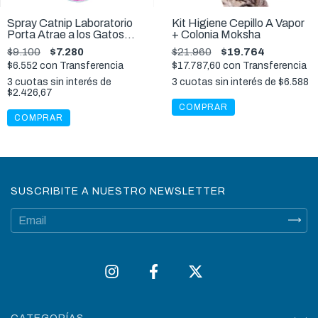
Spray Catnip Laboratorio
Kit Higiene Cepillo A Vapor
Porta Atrae a los Gatos
+ Colonia Moksha
125ml
$9.100
$7.280
$21.960
$19.764
$6.552
con
Transferencia
$17.787,60
con
Transferencia
3
cuotas sin interés de
3
cuotas sin interés de
$6.588
$2.426,67
SUSCRIBITE A NUESTRO NEWSLETTER