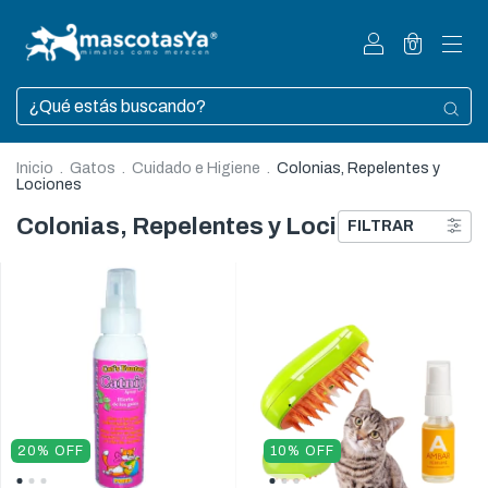
0
Inicio
.
Gatos
.
Cuidado e Higiene
.
Colonias, Repelentes y
Lociones
Colonias, Repelentes y Lociones
FILTRAR
20
%
OFF
10
%
OFF