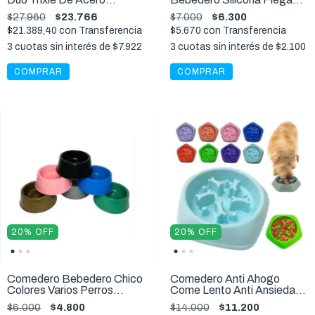
Inoxidable Grande 1,8 L
Viajes Mascotas
$27.960
$23.766
$7.000
$6.300
$21.389,40
con
Transferencia
$5.670
con
Transferencia
3
cuotas sin interés de
$7.922
3
cuotas sin interés de
$2.100
COMPRAR
20
%
OFF
20
%
OFF
Comedero Bebedero Chico
Comedero Anti Ahogo
Colores Varios Perros
Come Lento Anti Ansiedad
Gatos
Perros 23 Cm
$6.000
$4.800
$14.000
$11.200