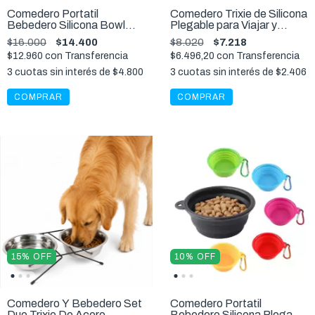
Comedero Portatil
Comedero Trixie de Silicona
Bebedero Silicona Bowl
Plegable para Viajar y
Ibiyaya Plegable Viajes
Paseos 500ml
$16.000
$14.400
$8.020
$7.218
Mascotas
$12.960
con
Transferencia
$6.496,20
con
Transferencia
3
cuotas sin interés de
$4.800
3
cuotas sin interés de
$2.406
15
%
OFF
10
%
OFF
Comedero Y Bebedero Set
Comedero Portatil
Duo Trixie De Acero
Bebedero Silicona Plegable