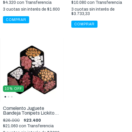
$4.320
con
Transferencia
$10.080
con
Transferencia
3
cuotas sin interés de
$1.600
3
cuotas sin interés de
$3.733,33
COMPRAR
COMPRAR
10
%
OFF
Comelento Juguete
Bandeja Tonipets Lickitoni
Rellenable Lamer
$26.000
$23.400
Comedero Antiestres
$21.060
con
Transferencia
Perros