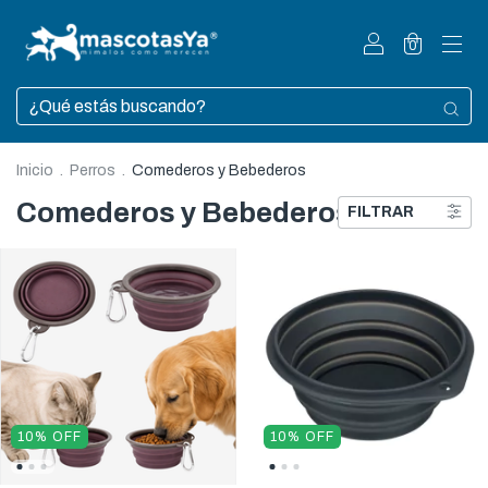
0
Inicio
.
Perros
.
Comederos y Bebederos
Comederos y Bebederos
FILTRAR
10
%
OFF
10
%
OFF