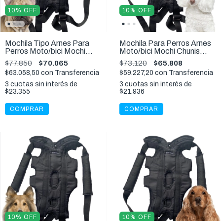
10
%
OFF
10
%
OFF
Mochila Tipo Arnes Para
Mochila Para Perros Arnes
Perros Moto/bici Mochi
Moto/bici Mochi Chunis
Chunis Talle XL - 8 a 12 Kg
Talle L - 3 a 6 Kg
$77.850
$70.065
$73.120
$65.808
$63.058,50
con
Transferencia
$59.227,20
con
Transferencia
3
cuotas sin interés de
3
cuotas sin interés de
$23.355
$21.936
COMPRAR
COMPRAR
10
%
OFF
10
%
OFF