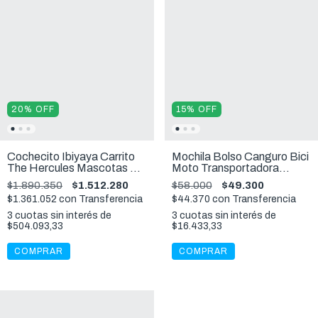
20
%
OFF
15
%
OFF
Cochecito Ibiyaya Carrito
Mochila Bolso Canguro Bici
The Hercules Mascotas 50
Moto Transportadora
Kg
Perros M
$1.890.350
$1.512.280
$58.000
$49.300
$1.361.052
con
Transferencia
$44.370
con
Transferencia
3
cuotas sin interés de
3
cuotas sin interés de
$504.093,33
$16.433,33
COMPRAR