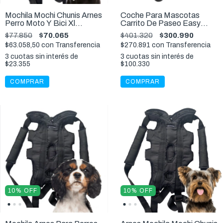
Mochila Mochi Chunis Arnes
Coche Para Mascotas
Perro Moto Y Bici Xl
Carrito De Paseo Easy
Especial 5,5 A 8kl
Strolling Buggy Ibiyaya
$77.850
$70.065
$401.320
$300.990
20kg
$63.058,50
con
Transferencia
$270.891
con
Transferencia
3
cuotas sin interés de
3
cuotas sin interés de
$23.355
$100.330
COMPRAR
COMPRAR
10
%
OFF
10
%
OFF