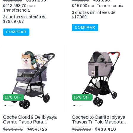
$316.390
$237.293
$70.000
$51.000
$213.563,70
con
$45.900
con
Transferencia
Transferencia
3
cuotas sin interés de
3
cuotas sin interés de
$17.000
$79.097,67
COMPRAR
COMPRAR
15
%
OFF
15
%
OFF
Coche Cloud 9 De Ibiyaya
Cochecito Carrito Ibiyaya
Carrito Paseo Para
Travois Tri Fold Mascotas
Mascotas 20Kg
hasta 15 Kg
$534.970
$454.725
$516.960
$439.416