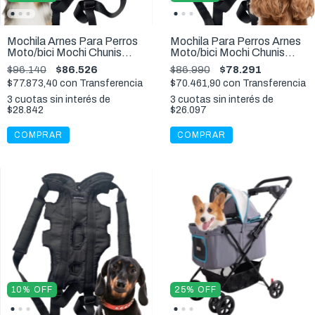
Mochila Arnes Para Perros
Mochila Para Perros Arnes
Moto/bici Mochi Chunis
Moto/bici Mochi Chunis
Talle XXXL - 13 a 25 Kg
Talle XXL - 13 a 15 Kg
$96.140
$86.526
$86.990
$78.291
$77.873,40
con
Transferencia
$70.461,90
con
Transferencia
3
cuotas sin interés de
3
cuotas sin interés de
$28.842
$26.097
COMPRAR
COMPRAR
10
%
OFF
25
%
OFF