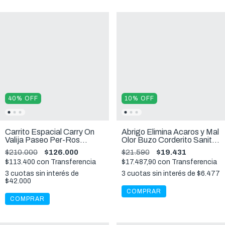
40
%
OFF
10
%
OFF
Carrito Espacial Carry On
Abrigo Elimina Acaros y Mal
Valija Paseo Per-Ros
Olor Buzo Corderito Sanity
Mochila Coche
Calentito Talle 4
$210.000
$126.000
$21.590
$19.431
$113.400
con
Transferencia
$17.487,90
con
Transferencia
3
cuotas sin interés de
3
cuotas sin interés de
$6.477
$42.000
COMPRAR
COMPRAR