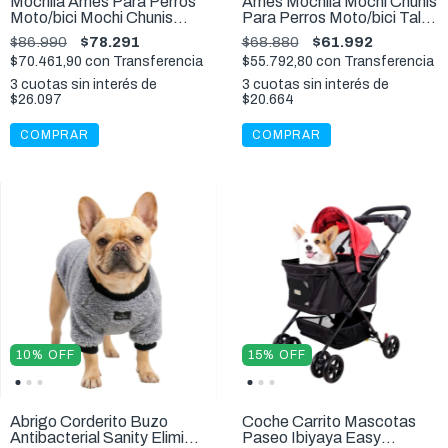
Mochila Arnes Para Perros
Arnes Mochila Mochi Chunis
Moto/bici Mochi Chunis
Para Perros Moto/bici Talle
Talle XXL Especial - 8 a 10
M - 3,5 Kg
$86.990
$78.291
$68.880
$61.992
kg
$70.461,90
con
Transferencia
$55.792,80
con
Transferencia
3
cuotas sin interés de
3
cuotas sin interés de
$26.097
$20.664
COMPRAR
COMPRAR
10
%
OFF
15
%
OFF
Abrigo Corderito Buzo
Coche Carrito Mascotas
Antibacterial Sanity Elimina
Paseo Ibiyaya Easy