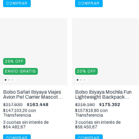
COMPRAR
COMPRAR
25
%
OFF
ENVÍO GRATIS
20
%
OFF
Bolso Safari Ibiyaya Viajes
Bolso Ibiyaya Mochila Fun
Avion Pet Carrier Mascota
Lightweight Backpack
6 kg
Denim para Perros y Gatos
$217.930
$163.448
$219.190
$175.352
$147.103,20
con
$157.816,80
con
Transferencia
Transferencia
3
cuotas sin interés de
3
cuotas sin interés de
$54.482,67
$58.450,67
COMPRAR
COMPRAR