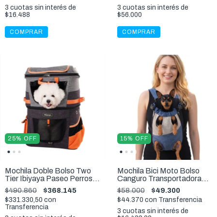
3
cuotas sin interés de
3
cuotas sin interés de
$16.488
$56.000
COMPRAR
COMPRAR
25
%
OFF
15
%
OFF
Mochila Doble Bolso Two
Mochila Bici Moto Bolso
Tier Ibiyaya Paseo Perros
Canguro Transportadora
Gatos 12 Kg
Perro S
$490.860
$368.145
$58.000
$49.300
$331.330,50
con
$44.370
con
Transferencia
Transferencia
3
cuotas sin interés de