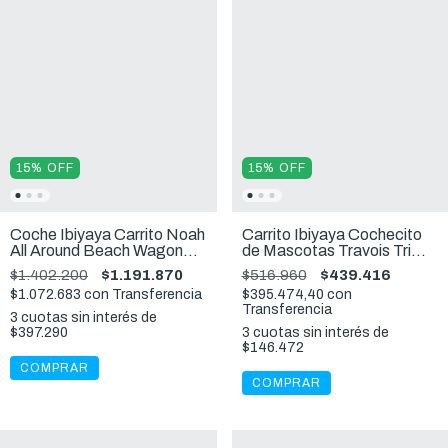
15
%
OFF
15
%
OFF
Coche Ibiyaya Carrito Noah
Carrito Ibiyaya Cochecito
All Around Beach Wagon
de Mascotas Travois Tri
Mascotas 55 kg
Fold 15 Kg
$1.402.200
$1.191.870
$516.960
$439.416
$1.072.683
con
Transferencia
$395.474,40
con
Transferencia
3
cuotas sin interés de
$397.290
3
cuotas sin interés de
$146.472
COMPRAR
COMPRAR