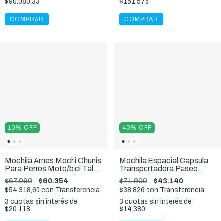
$90.080,33
$151.575
COMPRAR
COMPRAR
10
%
OFF
40
%
OFF
Mochila Arnes Mochi Chunis
Mochila Espacial Capsula
Para Perros Moto/bici Talle
Transportadora Paseo
S
Mascotas 6kg
$67.060
$60.354
$71.900
$43.140
$54.318,60
con
Transferencia
$38.826
con
Transferencia
3
cuotas sin interés de
3
cuotas sin interés de
$20.118
$14.380