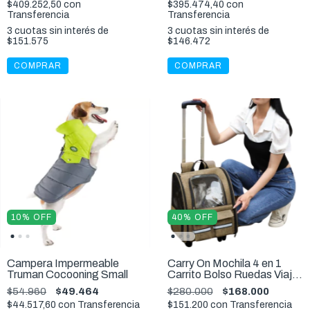
$409.252,50
con
$395.474,40
con
Transferencia
Transferencia
3
cuotas sin interés de
3
cuotas sin interés de
$151.575
$146.472
COMPRAR
COMPRAR
10
%
OFF
40
%
OFF
Campera Impermeable
Carry On Mochila 4 en 1
Truman Cocooning Small
Carrito Bolso Ruedas Viaje
Avion 12kg
$54.960
$49.464
$280.000
$168.000
$44.517,60
con
Transferencia
$151.200
con
Transferencia