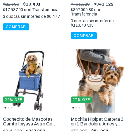
Olores Perros Talle 5
Strolling Buggy Rouge
$21.590
$19.431
$401.320
$341.122
20kg
$17.487,90
con
Transferencia
$307.009,80
con
Transferencia
3
cuotas sin interés de
$6.477
3
cuotas sin interés de
$113.707,33
COMPRAR
COMPRAR
25
%
OFF
27
%
OFF
Cochecito de Mascotas
Mochila Hipipet Cartera 3
Carrito Ibiyaya Astro Go
en 1 Bandolera Arnes y
Lite Stroller 10Kg
Correa Perros y Gatos