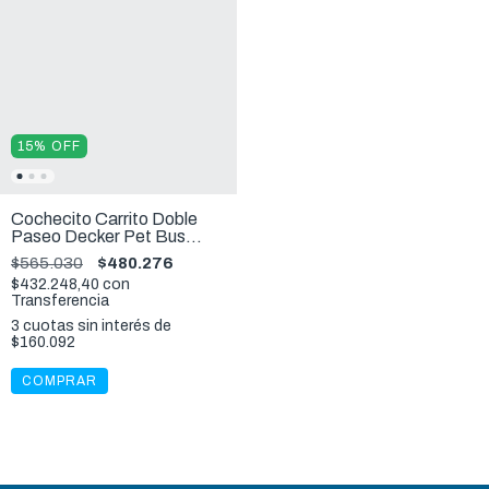
15
%
OFF
Cochecito Carrito Doble
Paseo Decker Pet Bus
Perros Y Gatos De Ibiyaya
$565.030
$480.276
21Kg
$432.248,40
con
Transferencia
3
cuotas sin interés de
$160.092
COMPRAR