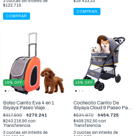
3
cuotas sin interés de
$16.433,33
$122.715
COMPRAR
15
%
OFF
15
%
OFF
Bolso Carrito Eva 4 en 1
Cochecito Carrito De
Ibiyaya Paseo Viaje
Ibiyaya Cloud 9 Paseo Para
Mascotas 10 Kg
Mascotas 20Kg
$317.930
$270.241
$534.970
$454.725
$243.216,90
con
$409.252,50
con
Transferencia
Transferencia
3
cuotas sin interés de
3
cuotas sin interés de